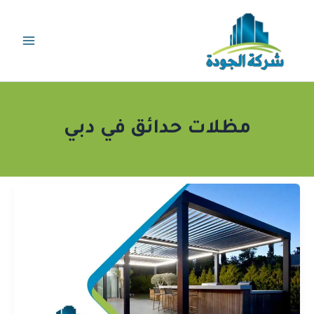
خطي
لى
لمحتوى
مظلات حدائق في دبي