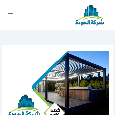
خطي
لى
لمحتوى