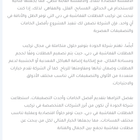
الأقمشة المضادة للماء، والأقمشة القابلة للطي، مما يجعلها مثالية
للاستخدام في الحدائق، المسابح، الفلل، والمقاهي. لذلك، إذا كنت
تبحث عن تركيب المظلات القماشية في دبي التي توفر الظل والأناقة في
آنٍ واحد، فإن الشركة تضمن لك تنفيذ المشروع بأفضل الخامات
والتصميمات العصرية.
أيضًا، تهتم شركة الجودة بتوفير حلول متكاملة في مجال تركيب
المظلات القماشية في دبي، حيث يتم تصميم المظلات وفقًا لحجم
ومساحة المكان، مع إمكانية إضافة الهياكل المعدنية أو الخشبية لدعم
المظلات وضمان ثباتها ومقاومتها للرياح. كما أن الشركة تقدم خيارات
متعددة من الألوان والتصميمات التي تناسب مختلف الأذواق
والاحتياجات.
بفضل التزامها بتقديم أفضل الخامات وأحدث التصميمات، استطاعت
شركة الجودة أن تكون من أبرز الشركات المتخصصة في تركيب
المظلات القماشية في دبي، حيث توفر حلولًا اقتصادية وعملية تناسب
مختلف المساحات، مما يجعلها الخيار المثالي لكل من يبحث عن
مظلات قماشية تجمع بين الجمال والمتانة.