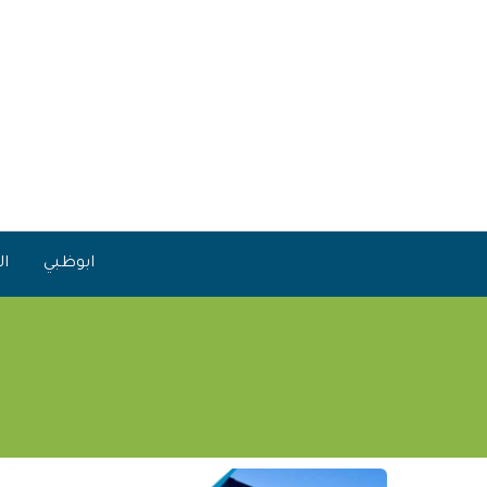
خطي
لى
لمحتوى
ابوظبي
ال