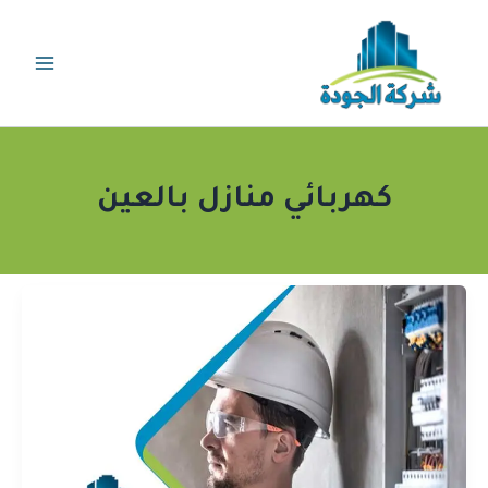
خطي
لى
لمحتوى
كهربائي منازل بالعين