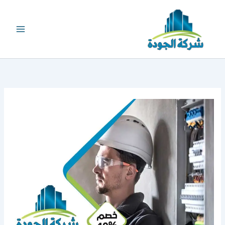
خطي
لى
لمحتوى