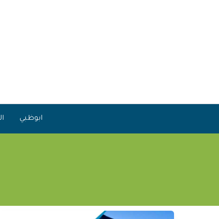
خطي
لى
لمحتوى
ابوظبي
ال