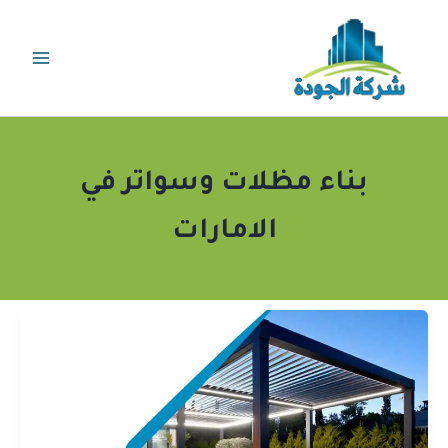
خطي
لى
لمحتوى
بناء مظلات وسواتر في
الامارات