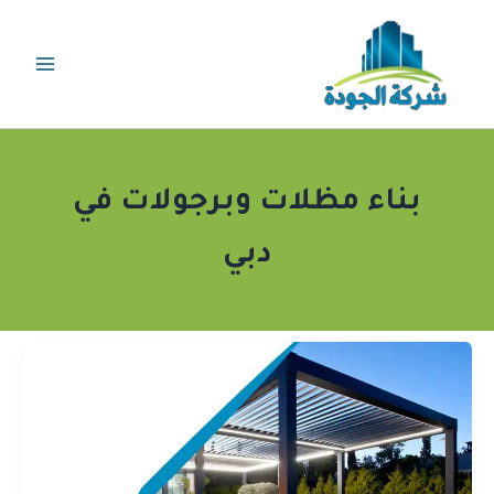
خطي
لى
لمحتوى
بناء مظلات وبرجولات في
دبي