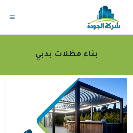
خطي
لى
لمحتوى
بناء مظلات بدبي