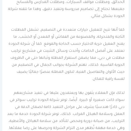
الحدائق، ومظلات مواقف السيارات، ومظلات المدارس والمسابح
جميعها تحتاج إلى تصاميم مدروسة وتنفيذ دقيق، وهذا ما تتقنه شركة
الجودة بشكل مثالي.
كما أنها تتيح للعميل خيارات متعددة في التصميم، تشمل المظلات
الثابتة والمتحركة، والمصنوعة من القماش أو المعدن أو الخشب، ما
يمنح العميل حرية الاختيار حسب الحاجة والموقع. كما أن شركة الجودة
تعتمد على أفضل الخامات وأحدث وسائل التثبيت في مشاريع تركيب
مظلات في دبي، مما يضمن استقرار المظلة وثباتها حتى في الظروف
الجوية القاسية. كذلك، تهتم الشركة بجوانب الجمال في التصميم من
حيث الألوان والتفاصيل الفنية، لتكون المظلة عنصرًا جماليًا يضيف
لمسة راقية للمكان.
لذلك فإن العملاء يثقون بها ويعتمدون عليها في تنفيذ مشاريعهم
سواء كانت صغيرة أو كبيرة. أيضًا، توفر شركة الجودة تركيب سواتر في
دبي كادرًا هندسيًا يشرف على مراحل التنفيذ كافة لضمان الدقة في
العمل وسلامة الهيكل المركب. كذلك، توفر شركة الجودة خدمة ما بعد
التركيب، من صيانة دورية وفحص للتأكد من سلامة الهياكل والأغطية،
وهي خدمة مهمة تُظهر مدى التزام الشركة وحرصها على رضا عملائها.