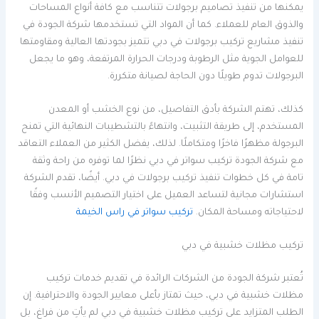
يمكنها من تنفيذ تصاميم برجولات تتناسب مع كافة أنواع المساحات
والذوق العام للعملاء. كما أن المواد التي تستخدمها شركة الجودة في
تنفيذ مشاريع تركيب برجولات في دبي تتميز بجودتها العالية ومقاومتها
للعوامل الجوية مثل الرطوبة ودرجات الحرارة المرتفعة، وهو ما يجعل
البرجولات تدوم طويلًا دون الحاجة لصيانة متكررة.
كذلك، تهتم الشركة بأدق التفاصيل، من نوع الخشب أو المعدن
المستخدم، إلى طريقة التثبيت، وانتهاءً بالتشطيبات النهائية التي تمنح
البرجولة مظهرًا فاخرًا ومتكاملًا. لذلك، يفضل الكثير من العملاء التعاقد
مع شركة الجودة تركيب سواتر في دبي نظرًا لما توفره من راحة وثقة
تامة في كل خطوات تنفيذ تركيب برجولات في دبي. أيضًا، تقدم الشركة
استشارات مجانية لتساعد العميل على اختيار التصميم الأنسب وفقًا
لاحتياجاته ومساحة المكان.
تركيب سواتر في راس الخيمة
تركيب مظلات خشبية في دبي
تُعتبر شركة الجودة من الشركات الرائدة في تقديم خدمات تركيب
مظلات خشبية في دبي، حيث تمتاز بأعلى معايير الجودة والاحترافية. إن
الطلب المتزايد على تركيب مظلات خشبية في دبي لم يأتِ من فراغ، بل