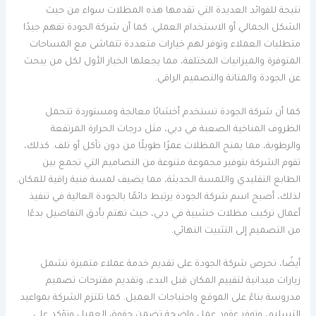
نتيجة للفوائد العديدة التي تقدمها هذه المظلات سواء من حيث
الشكل الجمالي أو الاستخدام العملي. كما أن شركة الجودة تفهم جيدًا
متطلبات العملاء وتوفر لهم خيارات متعددة تتماشى مع المساحات
المتوفرة والميزانيات المختلفة، مما يجعلها الخيار الأول لكل من يبحث
عن الجودة والمتانة والتصميم الراقي.
كما أن شركة الجودة تستخدم أخشابًا معالجة ومستوردة تتحمل
الظروف المناخية الصعبة في دبي، مثل درجات الحرارة المرتفعة
والرطوبة، مما يمنح المظلات عمرًا طويلًا من دون تآكل أو تلف. كذلك،
تقوم الشركة بتوفير مجموعة متنوعة من التصاميم التي تجمع بين
الطابع التقليدي واللمسة الحديثة، مما يضيف لمسة فنية راقية للمكان.
لذلك، أصبح اسم شركة الجودة يرتبط دائمًا بالجودة العالية في تنفيذ
أعمال تركيب مظلات خشبية في دبي، حيث تهتم بأدق التفاصيل بدءًا
من التصميم إلى التثبيت النهائي.
أيضًا، تحرص شركة الجودة على تقديم خدمة عملاء متميزة تشمل
زيارات ميدانية لتقييم المكان قبل البدء، وتقديم مقترحات تصميم
مدروسة بناءً على الموقع واحتياجات العميل. كما تلتزم الشركة بمواعيد
التسليم، وتوفر عقود عمل واضحة تضمن حقوق العميل وتؤكد على