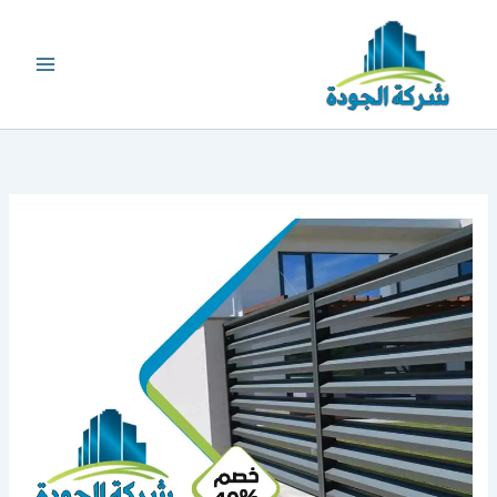
خطي
لى
لمحتوى