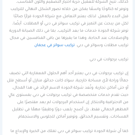
كذلك، تتيح الشركة للعميل حرية اختيار التصميم واللون المناسب،
وتوفر له كتالوجًا واسعًا يمكن من خلاله تصور الشكل النهائي للتركيب
قبل البدء بالعمل. لذلك يعتبر التعامل مع شركة الجودة قرارًا صائبًا
لكل من يبحث عن التميز في تركيب سواتر في دبي أو المظلات. أيضًا،
توفر شركة الجودة خدمات ما بعد التركيب، بما في ذلك الصيانة الدورية
والإصلاحات عند الحاجة، وهذا ما يميزها عن باقي المنافسين في مجال
تركيب مظلات وسواتر في دبي.
تركيب سواتر في عجمان
تركيب برجولات في دبي
إن تركيب برجولات في دبي يعتبر أحد أهم الحلول المعمارية التي تضيف
جمالًا وراحة لأي مساحة خارجية، سواء كانت حدائق منازل أو أسطح فلل
أو حتى أماكن تجارية. وتُعد شركة الجودة الاسم الرائد في هذا المجال،
حيث تقدم خدمات متخصصة في تركيب برجولات في دبي بمستوى عالٍ
من الاحترافية والابتكار. إن استخدام البرجولات لم يعد مقتصرًا على
المظهر الجمالي فقط، بل أصبح يلعب دورًا وظيفيًا مهمًا في تظليل
المساحات، وتقسيم الحدائق، وتوفير أماكن للجلوس والاستجمام.
كما أن شركة الجودة تركيب سواتر في دبي تملك من الخبرة والإبداع ما