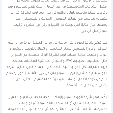
للحديقة أو الأسوار أو حتى النوافذ. وتُعتبر شركة الجودة واحدة من
أفضل الشركات المتخصصة في هذا المجال، حيث تقدم تصاميم راقية
وخامات متينة مناسبة للفلل الراقية في دبي. كما توفر الشركة خيارات
متعددة تتناسب مع الطابع المعماري الحديث والكلاسيكي، مما
يجعلها خيارًا مثاليًا لمن يبحث عن التميز والرقي في مشروع تركيب
سواتر فلل في دبي.
كما تهتم شركة الجودة بكل مرحلة من مراحل التنفيذ، بداية من دراسة
الموقع، ومرورًا بتصميم الساتر المناسب، وانتهاءً بالتركيب باستخدام
أدوات ومثبتات حديثة. كذلك، توفر الشركة أنواعًا متعددة من السواتر
مثل الخشبية، الحديدية، PVC، والسواتر القماشية المظللة، لتمنحك
حرية اختيار الشكل الذي يناسبك. لذلك فإن العملاء الذين اختاروا شركة
الجودة لتنفيذ مشاريع تركيب سواتر فلل في دبي دائمًا ما يُبدون رضاهم
التام عن جودة العمل، ودقة التنفيذ، وأناقة التصميم النهائي الذي
يضفي على الفلل طابعًا فخمًا.
أيضًا، توفر شركة الجودة سواتر بارتفاعات مختلفة حسب احتياج العميل،
سواء لتغطية المسابح، أو المساحات المكشوفة، أو الواجهات
المعرضة لأشعة الشمس المباشرة. كما أن هذه السواتر تُعد مقاومة