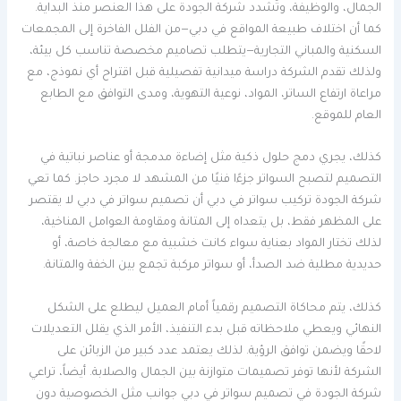
الجمال، والوظيفة، وتُشدد شركة الجودة على هذا العنصر منذ البداية.
كما أن اختلاف طبيعة المواقع في دبي—من الفلل الفاخرة إلى المجمعات
السكنية والمباني التجارية—يتطلب تصاميم مخصصة تناسب كل بيئة،
ولذلك تقدم الشركة دراسة ميدانية تفصيلية قبل اقتراح أي نموذج، مع
مراعاة ارتفاع الساتر، المواد، نوعية التهوية، ومدى التوافق مع الطابع
العام للموقع.
كذلك، يجري دمج حلول ذكية مثل إضاءة مدمجة أو عناصر نباتية في
التصميم لتصبح السواتر جزءًا فنيًا من المشهد لا مجرد حاجز. كما تعي
شركة الجودة تركيب سواتر في دبي أن تصميم سواتر في دبي لا يقتصر
على المظهر فقط، بل يتعداه إلى المتانة ومقاومة العوامل المناخية،
لذلك تختار المواد بعناية سواء كانت خشبية مع معالجة خاصة، أو
حديدية مطلية ضد الصدأ، أو سواتر مركبة تجمع بين الخفة والمتانة.
كذلك، يتم محاكاة التصميم رقمياً أمام العميل ليطلع على الشكل
النهائي ويعطي ملاحظاته قبل بدء التنفيذ، الأمر الذي يقلل التعديلات
لاحقًا ويضمن توافق الرؤية. لذلك يعتمد عدد كبير من الزبائن على
الشركة لأنها توفر تصميمات متوازنة بين الجمال والصلابة. أيضاً، تراعي
شركة الجودة في تصميم سواتر في دبي جوانب مثل الخصوصية دون