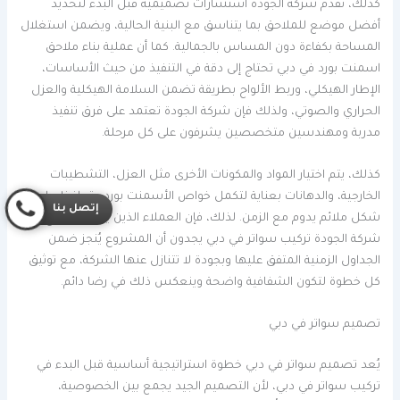
كذلك، تقدم شركة الجودة استشارات تصميمية قبل البدء لتحديد
أفضل موضع للملاحق بما يتناسق مع البنية الحالية، ويضمن استغلال
المساحة بكفاءة دون المساس بالجمالية. كما أن عملية بناء ملاحق
اسمنت بورد في دبي تحتاج إلى دقة في التنفيذ من حيث الأساسات،
الإطار الهيكلي، وربط الألواح بطريقة تضمن السلامة الهيكلية والعزل
الحراري والصوتي، ولذلك فإن شركة الجودة تعتمد على فرق تنفيذ
مدربة ومهندسين متخصصين يشرفون على كل مرحلة.
كذلك، يتم اختيار المواد والمكونات الأخرى مثل العزل، التشطيبات
الخارجية، والدهانات بعناية لتكمل خواص الأسمنت بورد وتحافظ على
إتصل بنا
شكل ملائم يدوم مع الزمن. لذلك، فإن العملاء الذين يتعاونون مع
شركة الجودة تركيب سواتر في دبي يجدون أن المشروع يُنجز ضمن
الجداول الزمنية المتفق عليها وبجودة لا تتنازل عنها الشركة، مع توثيق
كل خطوة لتكون الشفافية واضحة وينعكس ذلك في رضا دائم.
تصميم سواتر في دبي
يُعد تصميم سواتر في دبي خطوة استراتيجية أساسية قبل البدء في
تركيب سواتر في دبي، لأن التصميم الجيد يجمع بين الخصوصية،