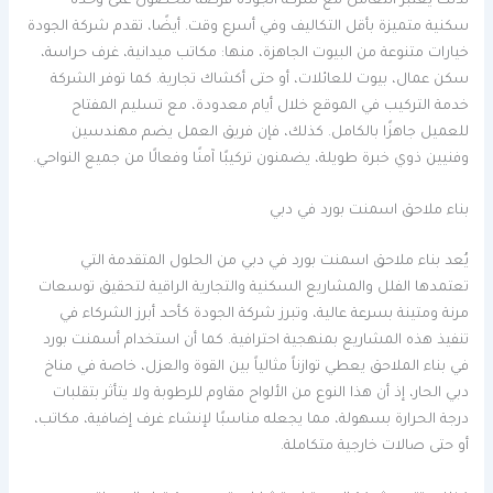
لذلك يُعتبر التعامل مع شركة الجودة فرصة للحصول على وحدة
سكنية متميزة بأقل التكاليف وفي أسرع وقت. أيضًا، تقدم شركة الجودة
خيارات متنوعة من البيوت الجاهزة، منها: مكاتب ميدانية، غرف حراسة،
سكن عمال، بيوت للعائلات، أو حتى أكشاك تجارية. كما توفر الشركة
خدمة التركيب في الموقع خلال أيام معدودة، مع تسليم المفتاح
للعميل جاهزًا بالكامل. كذلك، فإن فريق العمل يضم مهندسين
وفنيين ذوي خبرة طويلة، يضمنون تركيبًا آمنًا وفعالًا من جميع النواحي.
بناء ملاحق اسمنت بورد في دبي
يُعد بناء ملاحق اسمنت بورد في دبي من الحلول المتقدمة التي
تعتمدها الفلل والمشاريع السكنية والتجارية الراقية لتحقيق توسعات
مرنة ومتينة بسرعة عالية، وتبرز شركة الجودة كأحد أبرز الشركاء في
تنفيذ هذه المشاريع بمنهجية احترافية. كما أن استخدام أسمنت بورد
في بناء الملاحق يعطي توازناً مثالياً بين القوة والعزل، خاصة في مناخ
دبي الحار، إذ أن هذا النوع من الألواح مقاوم للرطوبة ولا يتأثر بتقلبات
درجة الحرارة بسهولة، مما يجعله مناسبًا لإنشاء غرف إضافية، مكاتب،
أو حتى صالات خارجية متكاملة.