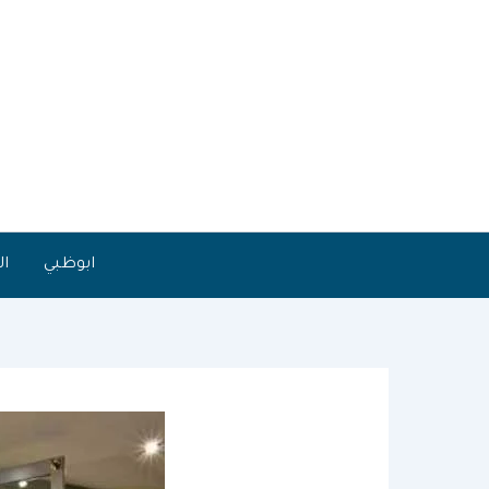
خطي
لى
لمحتوى
ابوظبي
ال