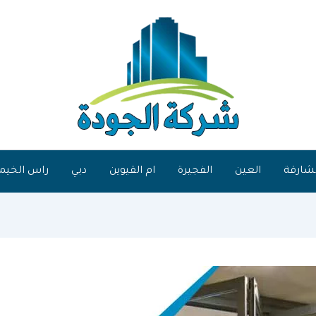
شارقة
العين
الفجيرة
ام القيوين
دبي
راس الخيم