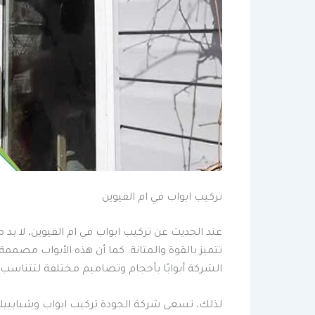
تركيب ابواب في ام القيوين
عند الحديث عن تركيب ابواب في ام القيوين، لا بد م
تتميز بالقوة والمتانة. كما أن هذه الأبواب مصممة
الشركة أبوابًا بأحجام وتصاميم مختلفة لتتناسب مع
لذلك، تسعى شركة الجودة تركيب ابواب وشبابييك ال