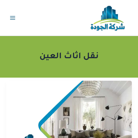
خطي
لى
لمحتوى
نقل اثاث العين