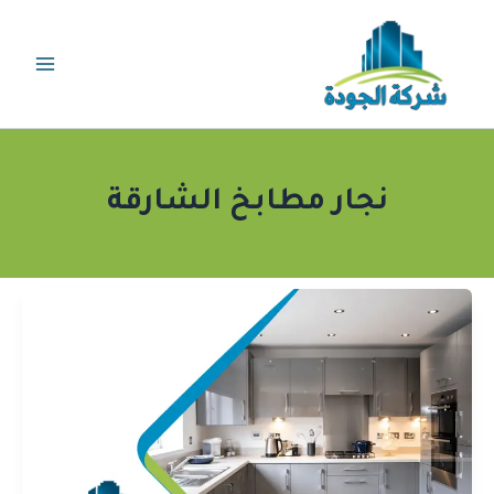
خطي
لى
لمحتوى
نجار مطابخ الشارقة