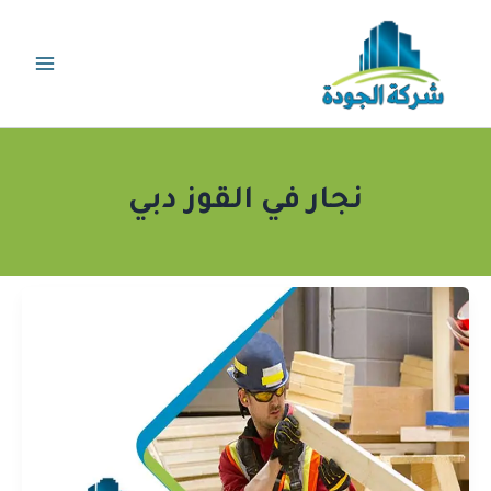
خطي
لى
لمحتوى
نجار في القوز دبي