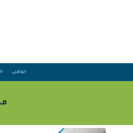
خطي
لى
لمحتوى
ابوظبي
ال
مح