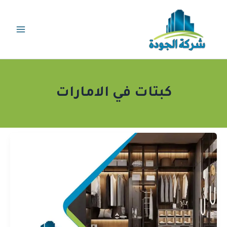
خطي
لى
لمحتوى
كبتات في الامارات