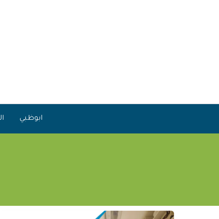
خطي
لى
لمحتوى
ابوظبي
ال