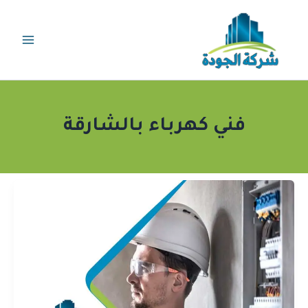
خطي
لى
لمحتوى
فني كهرباء بالشارقة