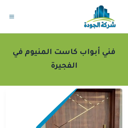
خطي
لى
لمحتوى
فني أبواب كاست المنيوم في
الفجيرة