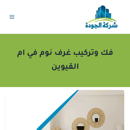
خطي
لى
لمحتوى
فك وتركيب غرف نوم في ام
القيوين