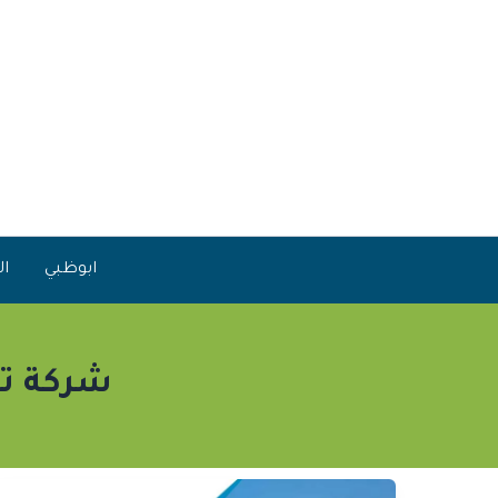
خطي
لى
لمحتوى
ابوظبي
ال
شركة تص