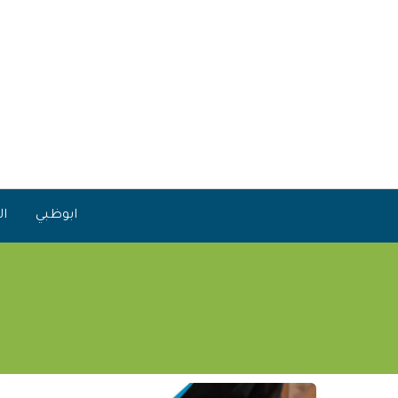
خطي
لى
لمحتوى
ابوظبي
ال