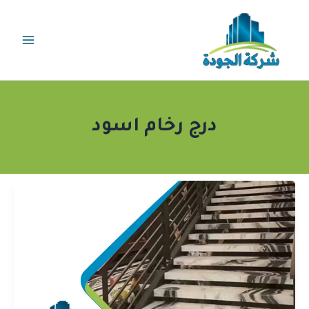
خطي
لى
لمحتوى
درج رخام اسود