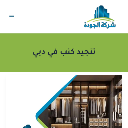
خطي
لى
لمحتوى
تنجيد كنب في دبي