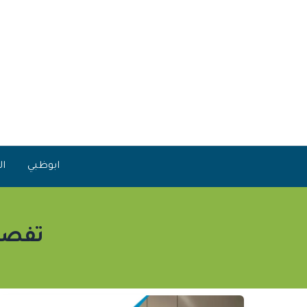
خطي
لى
لمحتوى
ابوظبي
ال
تفصي