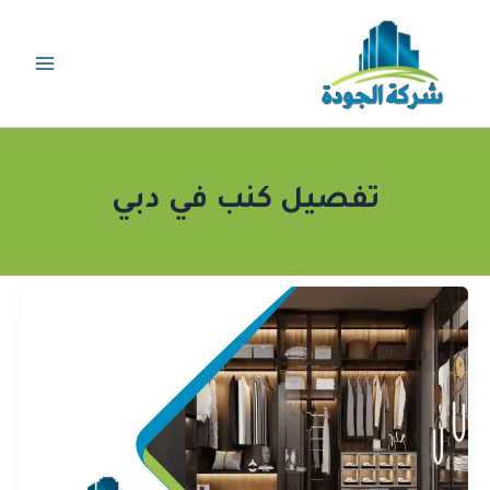
خطي
لى
لمحتوى
تفصيل كنب في دبي