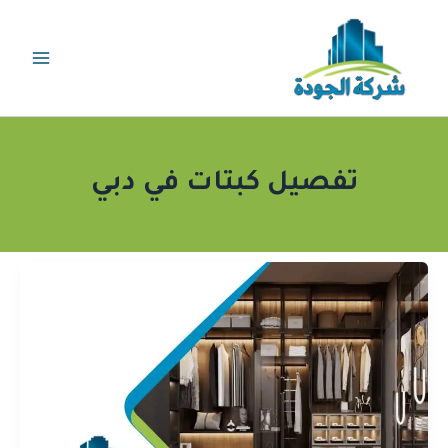
خطي
لى
لمحتوى
تفصيل كبتات في دبي