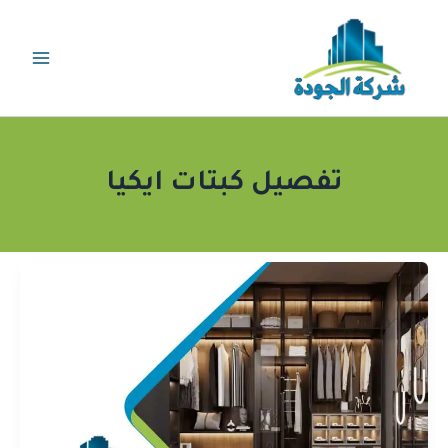
خطي
لى
لمحتوى
تفصيل كبتات ايكيا