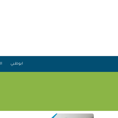
خطي
لى
لمحتوى
ابوظبي
ال