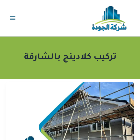
خطي
لى
لمحتوى
تركيب كلادينج بالشارقة