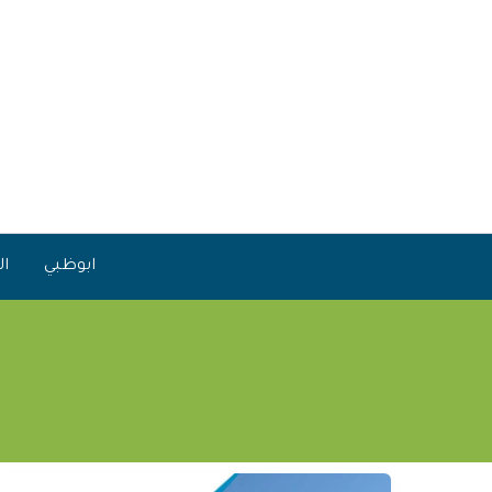
خطي
لى
لمحتوى
ابوظبي
ال