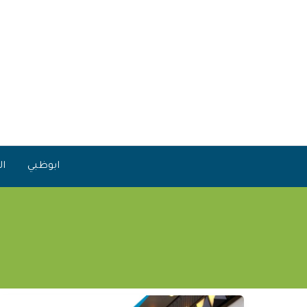
خطي
لى
لمحتوى
ابوظبي
ال