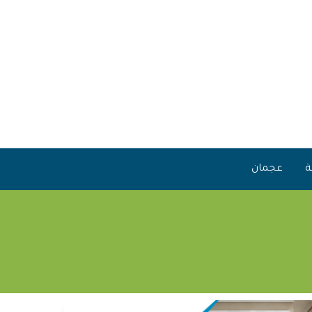
ة
عجمان