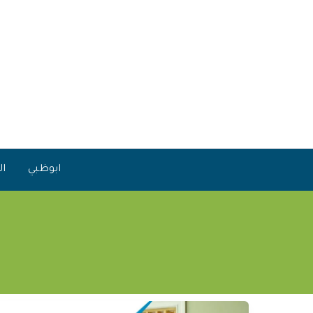
خطي
لى
لمحتوى
ابوظبي
ال