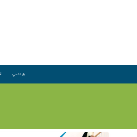
خطي
لى
لمحتوى
ابوظبي
ال