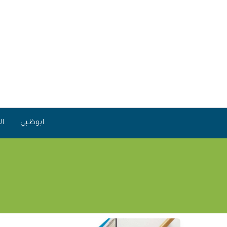
خطي
لى
لمحتوى
ابوظبي
ال
ت