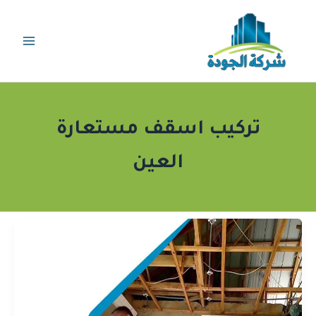
خطي
لى
لمحتوى
تركيب اسقف مستعارة
العين