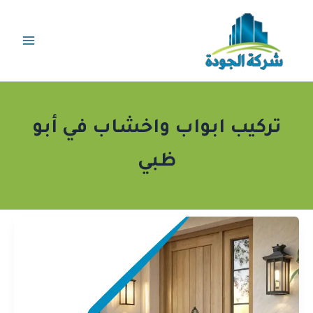
خطي
لى
لمحتوى
تركيب ابواب واخشاب في أبو
ظبي