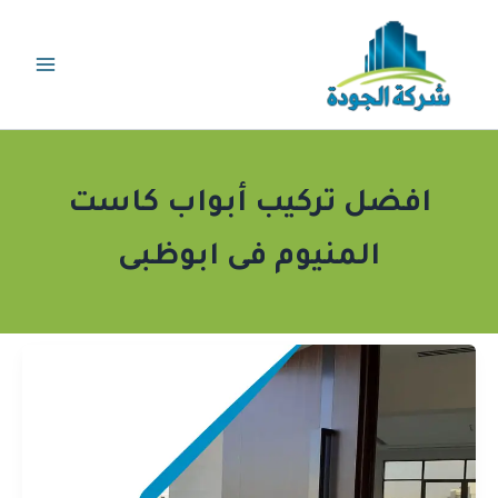
خطي
لى
لمحتوى
افضل تركيب أبواب كاست
المنيوم فى ابوظبى