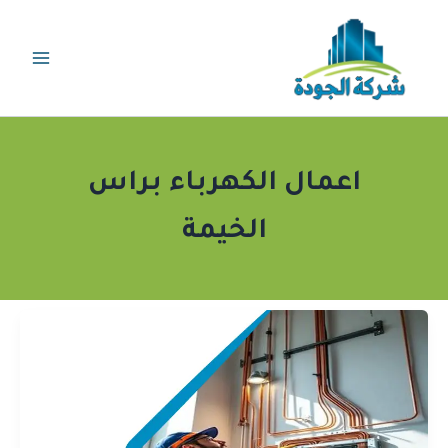
خطي
لى
لمحتوى
اعمال الكهرباء براس
الخيمة