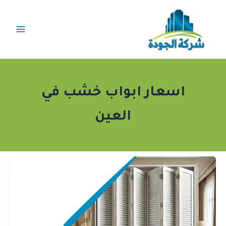
خطي
لى
لمحتوى
اسعار ابواب خشب في
العين