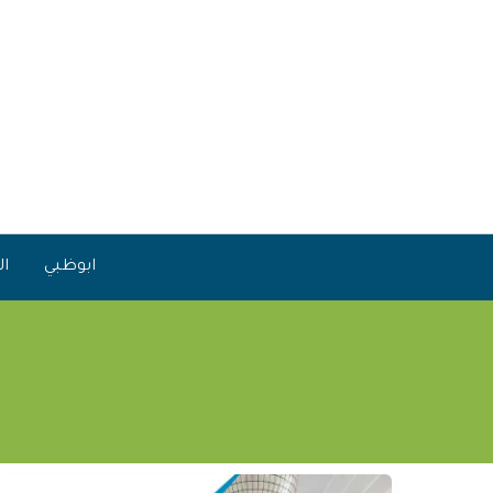
خطي
لى
لمحتوى
ابوظبي
ال