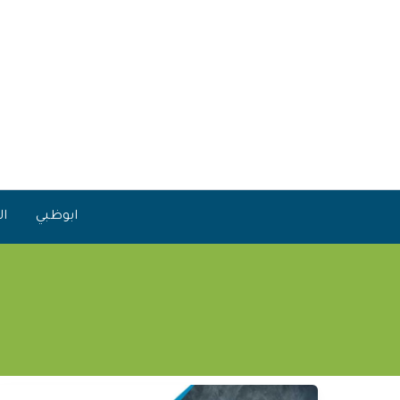
خطي
لى
لمحتوى
ابوظبي
ال