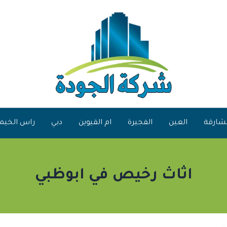
شارقة
العين
الفجيرة
ام القيوين
دبي
راس الخيم
اثاث رخيص في ابوظبي