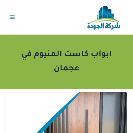
خطي
لى
لمحتوى
ابواب كاست المنيوم في
عجمان