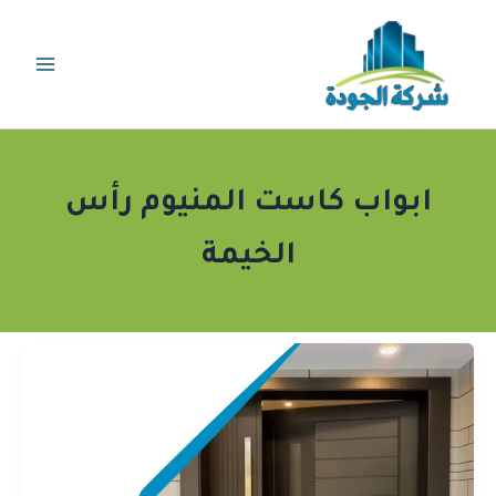
خطي
لى
لمحتوى
ابواب كاست المنيوم رأس
الخيمة