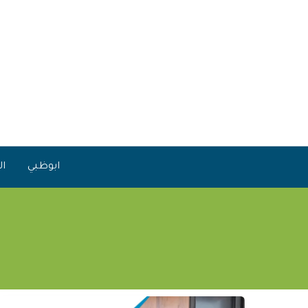
خطي
لى
لمحتوى
ابوظبي
ال