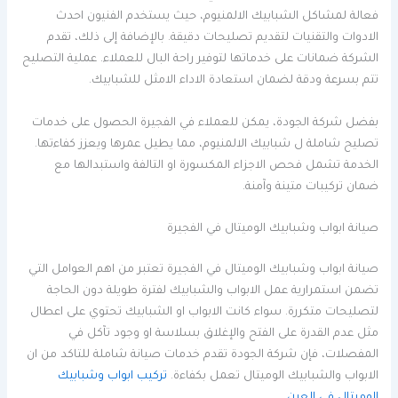
فعالة لمشاكل الشبابيك الالمنيوم، حيث يستخدم الفنيون احدث
الادوات والتقنيات لتقديم تصليحات دقيقة. بالإضافة إلى ذلك، تقدم
الشركة ضمانات على خدماتها لتوفير راحة البال للعملاء. عملية التصليح
تتم بسرعة ودقة لضمان استعادة الاداء الامثل للشبابيك.
بفضل شركة الجودة، يمكن للعملاء في الفجيرة الحصول على خدمات
تصليح شاملة ل شبابيك الالمنيوم، مما يطيل عمرها ويعزز كفاءتها.
الخدمة تشمل فحص الاجزاء المكسورة او التالفة واستبدالها مع
ضمان تركيبات متينة وآمنة.
صيانة ابواب وشبابيك الوميتال في الفجيرة
صيانة ابواب وشبابيك الوميتال في الفجيرة تعتبر من اهم العوامل التي
تضمن استمرارية عمل الابواب والشبابيك لفترة طويلة دون الحاجة
لتصليحات متكررة. سواء كانت الابواب او الشبابيك تحتوي على اعطال
مثل عدم القدرة على الفتح والإغلاق بسلاسة او وجود تآكل في
المفصلات، فإن شركة الجودة تقدم خدمات صيانة شاملة للتاكد من ان
الابواب والشبابيك الوميتال تعمل بكفاءة.
تركيب ابواب وشبابيك
الوميتال في العين