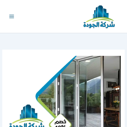
خطي
لى
لمحتوى