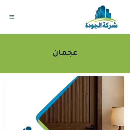
خطي
لى
لمحتوى
عجمان