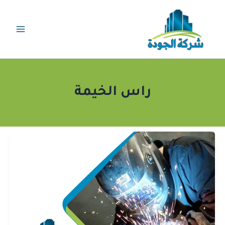
خطي
لى
لمحتوى
راس الخيمة