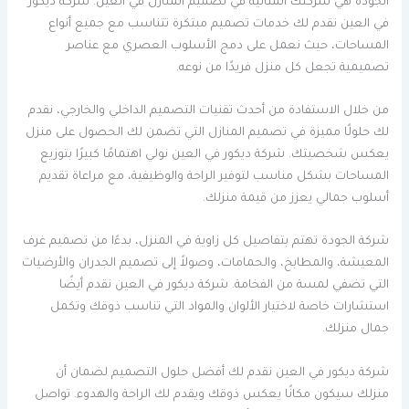
الجودة هي شركتك المثالية في تصميم المنازل في العين. شركة ديكور
في العين نقدم لك خدمات تصميم مبتكرة تتناسب مع جميع أنواع
المساحات، حيث نعمل على دمج الأسلوب العصري مع عناصر
تصميمية تجعل كل منزل فريدًا من نوعه.
من خلال الاستفادة من أحدث تقنيات التصميم الداخلي والخارجي، نقدم
لك حلولًا مميزة في تصميم المنازل التي تضمن لك الحصول على منزل
يعكس شخصيتك. شركة ديكور في العين نولي اهتمامًا كبيرًا بتوزيع
المساحات بشكل مناسب لتوفير الراحة والوظيفية، مع مراعاة تقديم
أسلوب جمالي يعزز من قيمة منزلك.
شركة الجودة تهتم بتفاصيل كل زاوية في المنزل، بدءًا من تصميم غرف
المعيشة، والمطابخ، والحمامات، وصولاً إلى تصميم الجدران والأرضيات
التي تضفي لمسة من الفخامة. شركة ديكور في العين نقدم أيضًا
استشارات خاصة لاختيار الألوان والمواد التي تناسب ذوقك وتكمل
جمال منزلك.
شركة ديكور في العين نقدم لك أفضل حلول التصميم لضمان أن
منزلك سيكون مكانًا يعكس ذوقك ويقدم لك الراحة والهدوء. تواصل