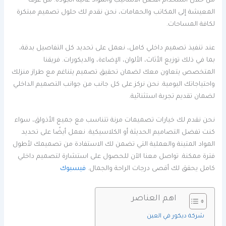
من خلال استخدام أفضل الأساليب والمواد عالية الجودة. من غرف
المعيشة إلى المكاتب والحمامات، نحن نقدم لك حلول تصميم مبتكرة
لكافة المساحات.
عند تنفيذ تصميم داخلي كامل، نعمل على تحديد كل التفاصيل بدقة،
بما في ذلك توزيع الأثاث، الألوان، الإضاءة، والديكورات. فريقنا
المتخصص يتعاون معك لضمان تحقيق تصميم يتناغم مع طراز منزلك
واحتياجاتك اليومية. نحن نركز على كل جانب من جوانب التصميم الداخلي
لضمان تقديم تجربة استثنائية.
نحن نقدم لك خيارات تصميمات مرنة تتناسب مع جميع الأذواق، سواء
كنت تفضل التصاميم الحديثة أو الكلاسيكية. نعمل أيضًا على تحديد
المواد المتينة والعملية التي تضمن لك الاستفادة من تصميمك لأطول
فترة ممكنة. تواصل معنا الآن للحصول على استشارة لتصميم داخلي
كامل يحقق لك أقصى درجات الراحة والجمال.
فيسبوك
اهم العناصر
شركة ديكور في العين