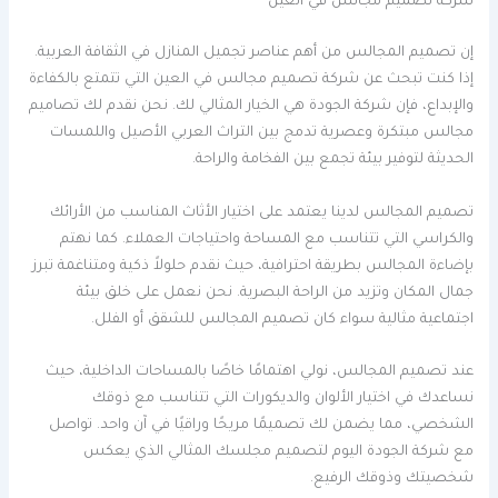
شركة تصميم مجالس في العين
إن تصميم المجالس من أهم عناصر تجميل المنازل في الثقافة العربية.
إذا كنت تبحث عن شركة تصميم مجالس في العين التي تتمتع بالكفاءة
والإبداع، فإن شركة الجودة هي الخيار المثالي لك. نحن نقدم لك تصاميم
مجالس مبتكرة وعصرية تدمج بين التراث العربي الأصيل واللمسات
الحديثة لتوفير بيئة تجمع بين الفخامة والراحة.
تصميم المجالس لدينا يعتمد على اختيار الأثاث المناسب من الأرائك
والكراسي التي تتناسب مع المساحة واحتياجات العملاء. كما نهتم
بإضاءة المجالس بطريقة احترافية، حيث نقدم حلولاً ذكية ومتناغمة تبرز
جمال المكان وتزيد من الراحة البصرية. نحن نعمل على خلق بيئة
اجتماعية مثالية سواء كان تصميم المجالس للشقق أو الفلل.
عند تصميم المجالس، نولي اهتمامًا خاصًا بالمساحات الداخلية، حيث
نساعدك في اختيار الألوان والديكورات التي تتناسب مع ذوقك
الشخصي، مما يضمن لك تصميمًا مريحًا وراقيًا في آن واحد. تواصل
مع شركة الجودة اليوم لتصميم مجلسك المثالي الذي يعكس
شخصيتك وذوقك الرفيع.