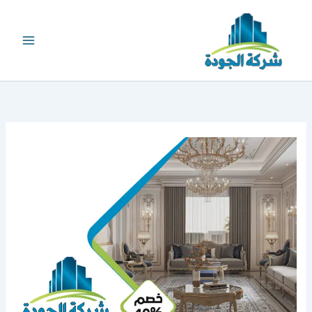
خطي
لى
لمحتوى