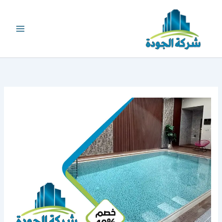
خطي
لى
لمحتوى